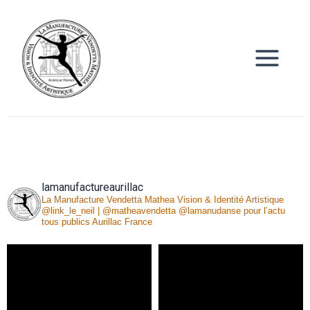
Aller
Main
au
Menu
contenu
lamanufactureaurillac
La Manufacture Vendetta Mathea
Vision & Identité Artistique
@link_le_neil | @matheavendetta
@lamanudanse pour l’actu
tous publics
Aurillac France