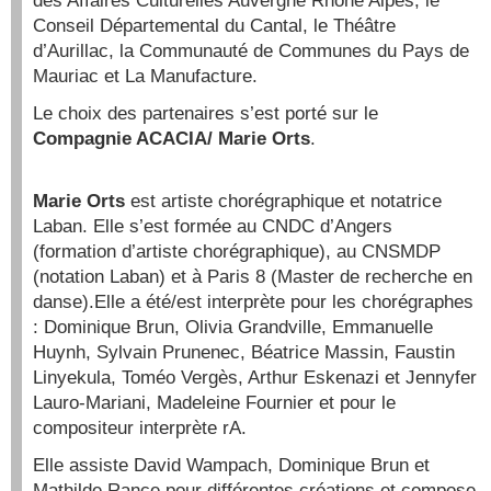
des Affaires Culturelles Auvergne Rhône Alpes, le
Conseil Départemental du Cantal, le Théâtre
d’Aurillac, la Communauté de Communes du Pays de
Mauriac et La Manufacture.
Le choix des partenaires s’est porté sur le
Compagnie ACACIA/ Marie Orts
.
Marie Orts
est artiste chorégraphique et notatrice
Laban. Elle s’est formée au CNDC d’Angers
(formation d’artiste chorégraphique), au CNSMDP
(notation Laban) et à Paris 8 (Master de recherche en
danse).Elle a été/est interprète pour les chorégraphes
: Dominique Brun, Olivia Grandville, Emmanuelle
Huynh, Sylvain Prunenec, Béatrice Massin, Faustin
Linyekula, Toméo Vergès, Arthur Eskenazi et Jennyfer
Lauro-Mariani, Madeleine Fournier et pour le
compositeur interprète rA.
Elle assiste David Wampach, Dominique Brun et
Mathilde Rance pour différentes créations et compose