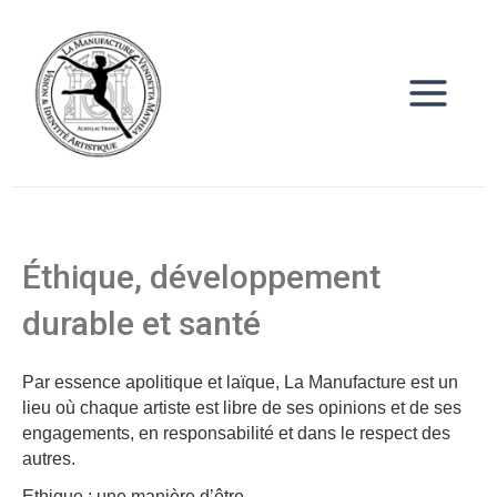
Aller
Main
au
Menu
contenu
Éthique, développement
durable et santé
Par essence apolitique et laïque, La Manufacture est un
lieu où chaque artiste est libre de ses opinions et de ses
engagements, en responsabilité et dans le respect des
autres.
Ethique : une manière d’être.