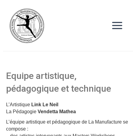
Aller
Main
au
Menu
contenu
Equipe artistique,
pédagogique et technique
L’Artistique
Link Le Neil
La Pédagogie
Vendetta Mathea
L’équipe artistique et pédagogique de La Manufacture se
compose :
– des artistes intervenants aux Masters Workshops –