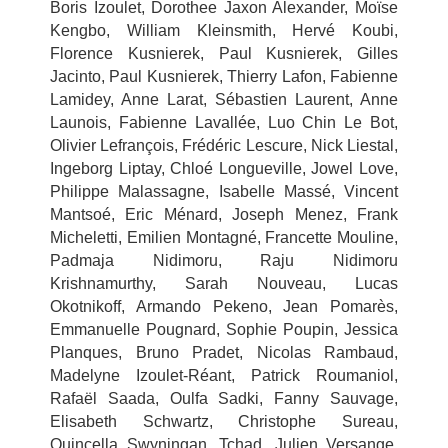
Boris Izoulet, Dorothee Jaxon Alexander, Moïse
Kengbo, William Kleinsmith, Hervé Koubi,
Florence Kusnierek, Paul Kusnierek, Gilles
Jacinto, Paul Kusnierek, Thierry Lafon, Fabienne
Lamidey, Anne Larat, Sébastien Laurent, Anne
Launois, Fabienne Lavallée, Luo Chin Le Bot,
Olivier Lefrançois, Frédéric Lescure, Nick Liestal,
Ingeborg Liptay, Chloé Longueville, Jowel Love,
Philippe Malassagne, Isabelle Massé, Vincent
Mantsoé, Eric Ménard, Joseph Menez, Frank
Micheletti, Emilien Montagné, Francette Mouline,
Padmaja Nidimoru, Raju Nidimoru
Krishnamurthy, Sarah Nouveau, Lucas
Okotnikoff, Armando Pekeno, Jean Pomarès,
Emmanuelle Pougnard, Sophie Poupin, Jessica
Planques, Bruno Pradet, Nicolas Rambaud,
Madelyne Izoulet-Réant, Patrick Roumaniol,
Rafaël Saada, Oulfa Sadki, Fanny Sauvage,
Elisabeth Schwartz, Christophe Sureau,
Quincella Swyningan, Tchad, Julien Versange,