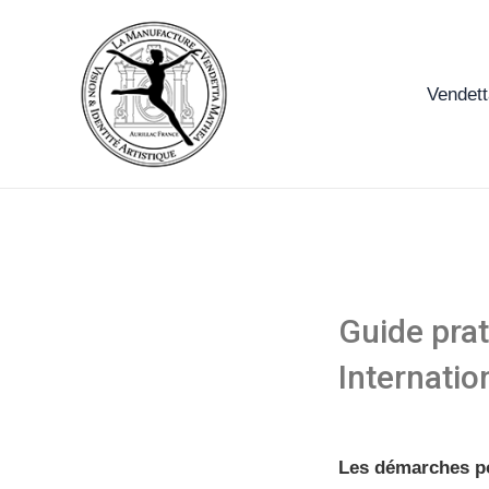
Aller
au
contenu
Vendet
Guide prat
Internati
Les démarches po