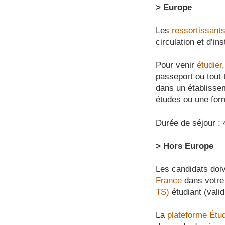
> Europe
Les
ressortissant
circulation et d’ins
Pour venir
étudier
passeport ou tout ti
dans un établisseme
études ou une form
Durée de séjour : 
> Hors Europe
Les candidats doiv
France
dans votre 
TS)
étudiant (valid
La
plateforme Étu