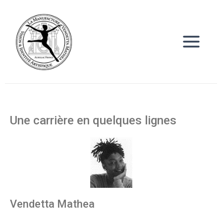
Aller
Main
au
Menu
contenu
Une carrière en quelques lignes
Vendetta Mathea