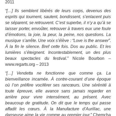
2011
“[…] Ils semblent libérés de leurs corps, devenus des
esprits qui tournent, sautent, bondissent, s’enlacent puis
se séparent, se retrouvent. C’est superbe, il n’y a qu’à se
laisser porter, envoûter, retrouver à travers eux une foule
d’émotions, la joie, la peur, la peine, nos questions. La
musique s’arrête. Une voix s’élève : “Love is the answer”
.
À la fin le silence. Bref cette fois. Dos au public. Et les
lumières s’éteignent. Incontestablement, un des plus
beaux spectacles du festival.”
Nicole Bourbon –
www.regarts.org – 2013
“[…] Vendetta ne fonctionne que comme ça. La
bienveillance incarnée. À contre-courant d’une époque
où l’on préfère vociférer ses rancœurs. Une sérénité à
toute épreuve, elle avance sans jamais regarder en
arrière pour vivre intensément, au présent. Avec
beaucoup de gratitude. On dit que le temps qui passe
affadit les cœurs. À la Manufacture d’Aurillac, une
danseuse aime la vie comme au premier jour.”
Chemcha