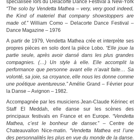
spécialisée lors du Delacorte Dance Festival à New-York
“The solo by Vendetta Mathea – very, very good indeed,
the Kind of materiel that company showstoppers are
made of.”
William Como – Delacorte Dance Festival –
Dance Magazine – 1976
A partir de 1979, Vendetta Mathea crée et interprète ses
propres pièces en solo dont la pièce Lobo.
“Elle joue la
partie seule, après avoir dansé dans les plus grandes
compagnies. (…) Un style à elle. Elle accomplit la
performance que personne avant elle n’avait faite… Sa
volonté, sa joie, sa croyance, elle nous les donne comme
une poétique aventureuse.”
Amélie Grand – Février pour
la Danse – Avignon – 1982.
Accompagnée par les musiciens Jean-Claude Kérinec et
Staff El Meddah, elle danse sur les scènes des
principaux festivals en France et en Europe.
“Vendetta
Mathea, c’est le bonheur de danser.”
– Centre de
Chateauvallon Nice-matin.
“Vendetta Mathea est l’une
des personnalités les plus en vue du monde de la danse.