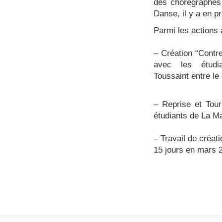
des chorégraphes 
Danse, il y a en p
Parmi les actions à
– Création “Cont
avec les étud
Toussaint entre le
– Reprise et Tou
étudiants de La Ma
– Travail de créa
15 jours en mars 