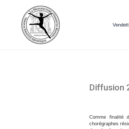
Aller
au
contenu
Vendet
Diffusion
Comme finalité d
chorégraphes résid