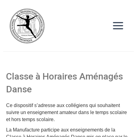
Aller
Main
au
Menu
contenu
Classe à Horaires Aménagés
Danse
Ce dispositif s’adresse aux collégiens qui souhaitent
suivre un enseignement amateur dans le temps scolaire
et hors temps scolaire.
La Manufacture participe aux enseignements de la
Classe à Horaires Aménagés Danse mis en place par le