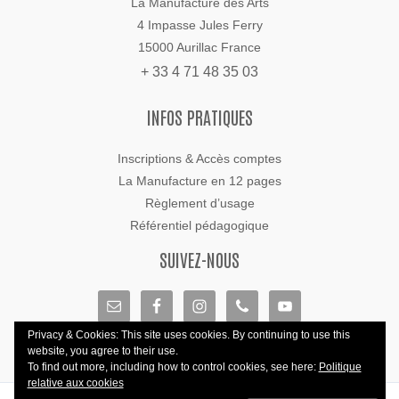
La Manufacture des Arts
4 Impasse Jules Ferry
15000 Aurillac France
+ 33 4 71 48 35 03
INFOS PRATIQUES
Inscriptions & Accès comptes
La Manufacture en 12 pages
Règlement d’usage
Référentiel pédagogique
SUIVEZ-NOUS
Privacy & Cookies: This site uses cookies. By continuing to use this
website, you agree to their use.
To find out more, including how to control cookies, see here:
Politique
relative aux cookies