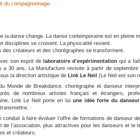
it du compagnonnage
.
e la danse change. La danse contemporaine est en pleine m
t disciplines se croisent. La physicalité revient.
 des créateurs et des chorégraphes se transforment.
vec son esprit de
laboratoire d’expérimentation
qui a fai
l y a 30 ans, La Manufacture revisite à partir de septemb
ous la direction artistique de
Link Le Neil
(Le Neil est son n
u Monde de Breakdance, chorégraphe et danseur interpr
rès de nombreux artistes français et étrangers,
prof
ine,
Link Le Neil porte en lui
une idée forte du danseur
 transmettre.
n conduit à faire évoluer l’offre de formations de danseur d
it de l’association, plus attractives pour les danseurs et le 
s et créateurs.