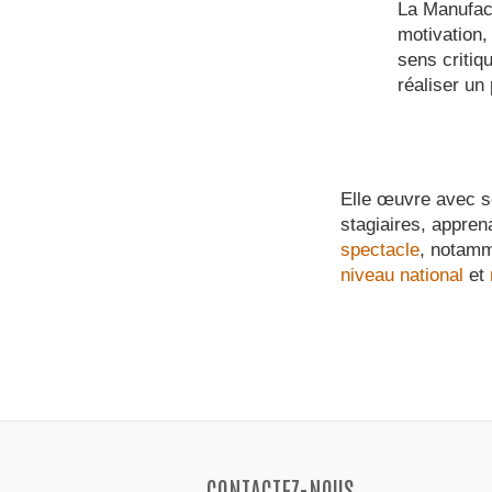
La Manufact
motivation, 
sens critiq
réaliser un
Elle œuvre avec ses
stagiaires, appren
spectacle
, notamm
niveau national
et
CONTACTEZ-NOUS