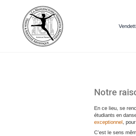
Aller
au
contenu
Vendet
Notre rais
En ce lieu, se renc
étudiants en dans
exceptionnel
, pour
C’est le sens même