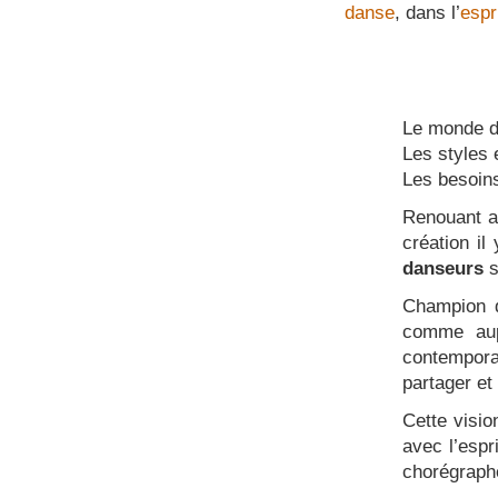
danse
, dans l’
espr
Le monde d
Les styles e
Les besoins
Renouant a
création i
danseurs
s
Champion d
comme aup
contempora
partager et
Cette visio
avec l’espr
chorégraphe