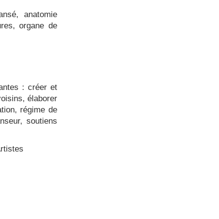
ansé, anatomie
ures, organe de
ntes : créer et
voisins, élaborer
ation, régime de
anseur, soutiens
rtistes