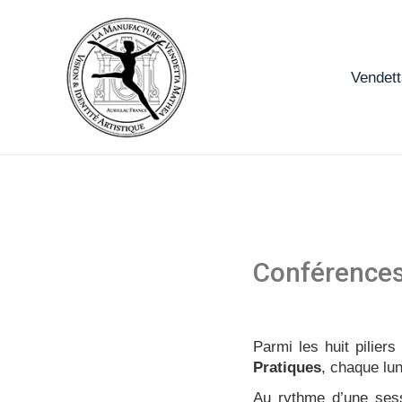
Aller
au
contenu
Vendet
Conférences
Parmi les huit piliers
Pratiques
, chaque lu
Au rythme d’une ses