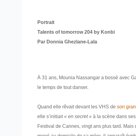
Portrait
Talents of tomorrow 204 by Konbi
Par Donnia Ghezlane-Lala
À 31 ans, Mounia Nassangar a bossé avec Gaspa
le temps de tout danser.
Quand elle rêvait devant les VHS de
son gran
elle s’initiait
« en secret »
à la scène dans ses 
Festival de Cannes, vingt ans plus tard. Mais 
mené au domicile de sa mère, il apparaît évide