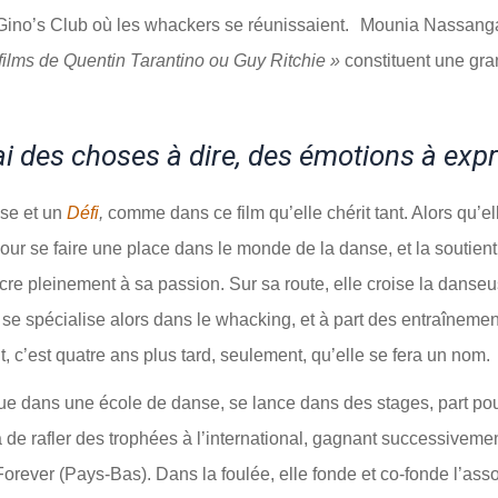
Gino’s Club où les whackers se réunissaient. Mounia Nassangar
films de Quentin Tarantino ou Guy Ritchie »
constituent une gran
ai des choses à dire, des émotions à exp
sse et un
Défi
,
comme dans ce film qu’elle chérit tant. Alors qu’el
r se faire une place dans le monde de la danse, et la soutient
re pleinement à sa passion. Sur sa route, elle croise la danseuse
se spécialise alors dans le whacking, et à part des entraînemen
t, c’est quatre ans plus tard, seulement, qu’elle se fera un nom.
e dans une école de danse, se lance dans des stages, part pou
a de rafler des trophées à l’international, gagnant successivem
rever (Pays-Bas). Dans la foulée, elle fonde et co-fonde l’ass