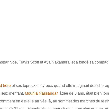
r Noé, Travis Scott et Aya Nakamura, et a fondé sa compagnie. 
d frère
et ses toprocks fiévreux
,
quand elle imaginait des chorég
jeux d’enfant,
Mounia Nassangar
, âgée de 5 ans, était bien lo
comment en est-elle arrivée là, au sommet des marches du festiva
nt qu’à 31 ans, Mounia Nassangar vit plusieurs vies en une, et qu