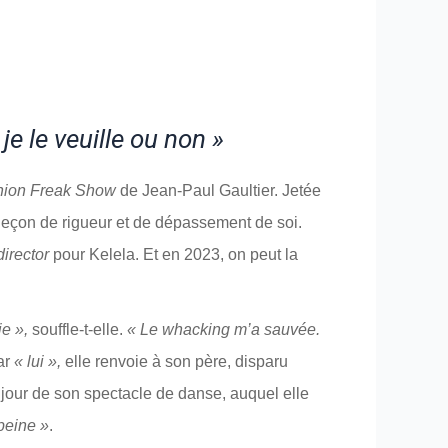
 le veuille ou non »
hion Freak Show
de Jean-Paul Gaultier. Jetée
 leçon de rigueur et de dépassement de soi.
irector
pour Kelela. Et en 2023, on peut la
ie »,
souffle-t-elle.
« Le whacking m’a sauvée.
ar
« lui »,
elle renvoie à son père, disparu
e jour de son spectacle de danse, auquel elle
peine »
.