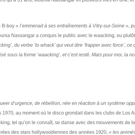
e B-boy
« l’emmenait à ses entraînements à Vitry-sur-Seine »
, p
Mounia Nassangar a conquis le public avec le waacking, ou plutô
acking’, du verbe ‘to whack’ qui veut dire ‘frapper avec force’, c
isé sous la forme ‘waacking’, et c’est resté. Mais pour moi, la no
eer d’urgence, de rébellion, née en réaction à un système oppr
es 1970, au moment où le disco grondait dans les clubs de Los 
king, tel qu’on le connaît, se danse avec des mouvements de br
pirées des stars hollywoodiennes des années 1920,
« les animés