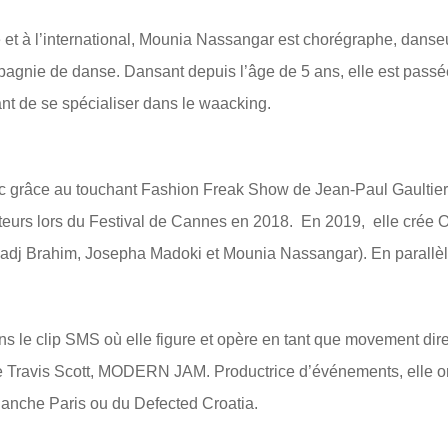
et à l’international, Mounia Nassangar est chorégraphe, danseu
agnie de danse. Dansant depuis l’âge de 5 ans, elle est passée p
ant de se spécialiser dans le waacking.
c grâce au touchant Fashion Freak Show de Jean-Paul Gaultier 
teurs lors du Festival de Cannes en 2018. En 2019, elle crée O
Hadj Brahim, Josepha Madoki et Mounia Nassangar). En parallèle
 le clip SMS où elle figure et opère en tant que movement dire
de Travis Scott, MODERN JAM. Productrice d’événements, elle org
lanche Paris ou du Defected Croatia.