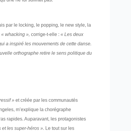
uis par le locking, le popping, le new style, la
t
« whacking »,
corrige-t-elle :
« Les deux
e qui a inspiré les mouvements de cette danse.
uvelle orthographe retire le sens politique du
essif »
et créée par les communautés
Angeles, m’explique la chorégraphe
as rapides. Auparavant, les protagonistes
 et les super-héros »
. Le tout sur les