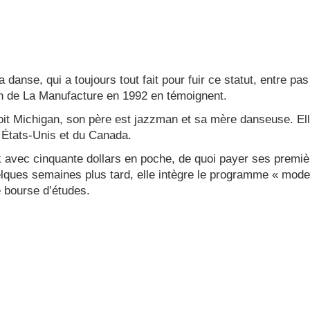
 danse, qui a toujours tout fait pour fuir ce statut, entre p
tion de La Manufacture en 1992 en témoignent.
oit Michigan, son père est jazzman et sa mère danseuse. Ell
s États-Unis et du Canada.
ork avec cinquante dollars en poche, de quoi payer ses prem
ues semaines plus tard, elle intègre le programme « moder
e bourse d’études.