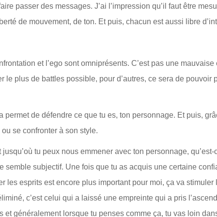
 faire passer des messages. J’ai l’impression qu’il faut être mesu
iberté de mouvement, de ton. Et puis, chacun est aussi libre d’in
 confrontation et l’ego sont omniprésents. C’est pas une mauvais
r le plus de battles possible, pour d’autres, ce sera de pouvoir 
a permet de défendre ce que tu es, ton personnage. Et puis, grâc
 ou se confronter à son style.
’est jusqu’où tu peux nous emmener avec ton personnage, qu’est-
a me semble subjectif. Une fois que tu as acquis une certaine con
r les esprits est encore plus important pour moi, ça va stimuler 
éliminé, c’est celui qui a laissé une empreinte qui a pris l’ascen
 et généralement lorsque tu penses comme ça, tu vas loin dans