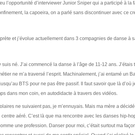
u l’opportunité d’interviewer Junior Sniper qui a participé à l
onfinement, la capoeira, on a parlé sans discontinuer avec ce cré
terprète et j’évolue actuellement dans 3 compagnies de danse à
y suis né. J’ai commencé la danse à l’âge de 11-12 ans. J’étais trè
 métier ne m’a traversé l’esprit. Machinalement, j’ai entamé un 
é jusqu’au BTS pour ne pas être passif. Il faut savoir que là d’où 
emps dans mon coin, en autodidacte à travers des vidéos.
scolaires ne suivaient pas, je m’ennuyais. Mais ma mère a décidé
centre aéré. C’est là que ma rencontre avec les danses hip-hop s
omme une profession. Danser pour moi, c’était surtout ma façon d