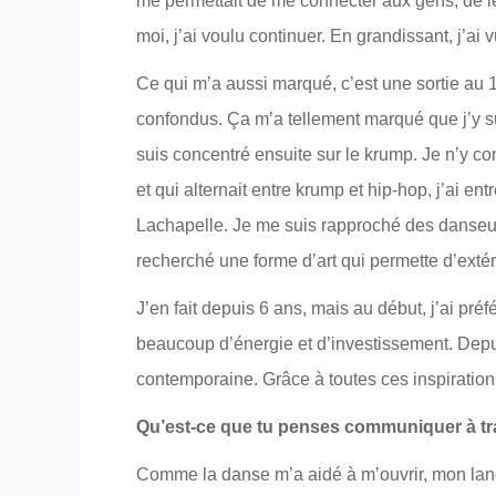
me permettait de me connecter aux gens, de les
moi, j’ai voulu continuer. En grandissant, j’ai
Ce qui m’a aussi marqué, c’est une sortie au 10
confondus. Ça m’a tellement marqué que j’y su
suis concentré ensuite sur le krump. Je n’y con
et qui alternait entre krump et hip-hop, j’ai e
Lachapelle. Je me suis rapproché des danseurs p
recherché une forme d’art qui permette d’extér
J’en fait depuis 6 ans, mais au début, j’ai p
beaucoup d’énergie et d’investissement. Depuis
contemporaine. Grâce à toutes ces inspiration
Qu’est-ce que tu penses communiquer à tr
Comme la danse m’a aidé à m’ouvrir, mon langag