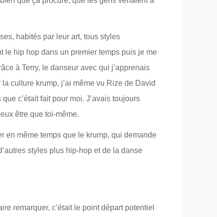
e bien que ça procure, que les gens venaient à
s, habités par leur art, tous styles
nt le hip hop dans un premier temps puis je me
Grâce à Terry, le danseur avec qui j’apprenais
ur la culture krump, j’ai même vu Rize de David
que c’était fait pour moi. J’avais toujours
 peux être que toi-même.
manier en même temps que le krump, qui demande
d’autres styles plus hip-hop et de la danse
e remarquer, c’était le point départ potentiel