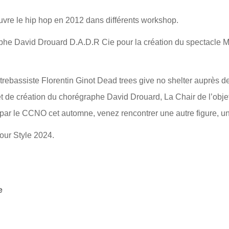
vre le hip hop en 2012 dans différents workshop.
he David Drouard D.A.D.R Cie pour la création du spectacle MU. I
ontrebassiste Florentin Ginot Dead trees give no shelter auprès
jet de création du chorégraphe David Drouard, La Chair de l’obj
 par le CCNO cet automne, venez rencontrer une autre figure, un
our Style 2024.
e