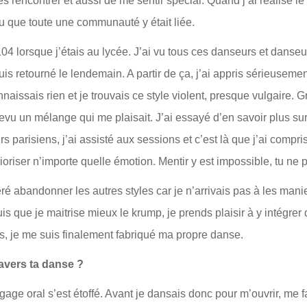
 rencontrer et aussi de me sentir spécial. Quand j’ai réalisé l
 vu que toute une communauté y était liée.
4 lorsque j’étais au lycée. J’ai vu tous ces danseurs et danseuse
is retourné le lendemain. A partir de ça, j’ai appris sérieuseme
naissais rien et je trouvais ce style violent, presque vulgaire. 
ntrevu un mélange qui me plaisait. J’ai essayé d’en savoir plus s
arisiens, j’ai assisté aux sessions et c’est là que j’ai compris 
ioriser n’importe quelle émotion. Mentir y est impossible, tu ne
référé abandonner les autres styles car je n’arrivais pas à les 
 que je maitrise mieux le krump, je prends plaisir à y intégrer 
s, je me suis finalement fabriqué ma propre danse.
avers ta danse ?
e oral s’est étoffé. Avant je dansais donc pour m’ouvrir, me fair