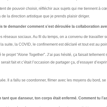
ontent de pouvoir choisir, réfléchir aux sujets qui me tiennent à
e la direction artistique que je prends plaisir diriger.
ais te demander comment s’est déroulée la collaboration av
es réseaux sociaux. Au fil du temps, on a convenu de travailler s
a suite, la COVID, le confinement est déclaré et tout est au poin
e projet “Alone Together”. J’ai pas hésité, ça faisait tellement
rait fait et c’était l’occasion de partager ça, d’essayer d’exp
quée. Il a fallu se coordonner, filmer avec les moyens du bord, se
 tant que danseur, ton corps était enfermé. Comment tu l’a