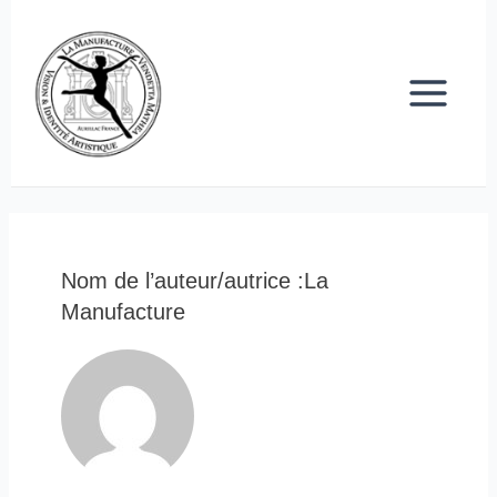
Aller
Pagination
Main
au
des
Menu
contenu
publications
Nom de l’auteur/autrice :La
Manufacture