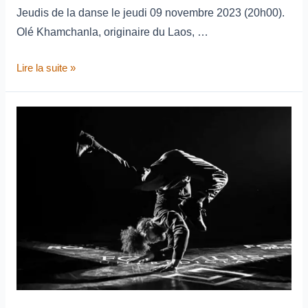
Jeudis de la danse le jeudi 09 novembre 2023 (20h00).
Olé Khamchanla, originaire du Laos, …
Lire la suite »
Link
Le
Neil